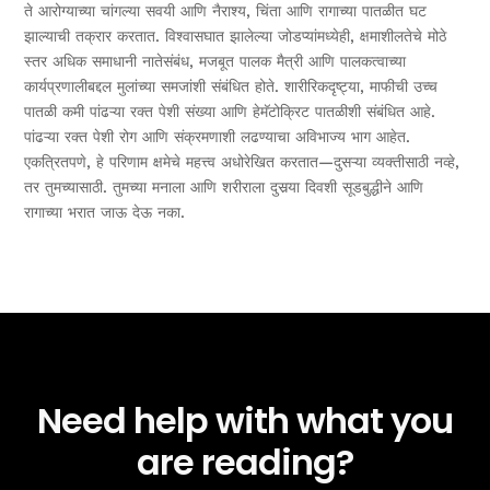
ते आरोग्याच्या चांगल्या सवयी आणि नैराश्य, चिंता आणि रागाच्या पातळीत घट
झाल्याची तक्रार करतात. विश्वासघात झालेल्या जोडप्यांमध्येही, क्षमाशीलतेचे मोठे
स्तर अधिक समाधानी नातेसंबंध, मजबूत पालक मैत्री आणि पालकत्वाच्या
कार्यप्रणालीबद्दल मुलांच्या समजांशी संबंधित होते. शारीरिकदृष्ट्या, माफीची उच्च
पातळी कमी पांढऱ्या रक्त पेशी संख्या आणि हेमॅटोक्रिट पातळीशी संबंधित आहे.
पांढऱ्या रक्त पेशी रोग आणि संक्रमणाशी लढण्याचा अविभाज्य भाग आहेत.
एकत्रितपणे, हे परिणाम क्षमेचे महत्त्व अधोरेखित करतात—दुसऱ्या व्यक्तीसाठी नव्हे,
तर तुमच्यासाठी. तुमच्या मनाला आणि शरीराला दुसर्‍या दिवशी सूडबुद्धीने आणि
रागाच्या भरात जाऊ देऊ नका.
Need help with what you
are reading?