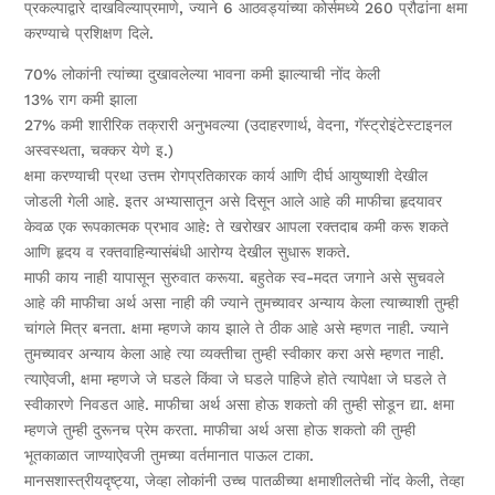
प्रकल्पाद्वारे दाखविल्याप्रमाणे, ज्याने 6 आठवड्यांच्या कोर्समध्ये 260 प्रौढांना क्षमा
करण्याचे प्रशिक्षण दिले.
70% लोकांनी त्यांच्या दुखावलेल्या भावना कमी झाल्याची नोंद केली
13% राग कमी झाला
27% कमी शारीरिक तक्रारी अनुभवल्या (उदाहरणार्थ, वेदना, गॅस्ट्रोइंटेस्टाइनल
अस्वस्थता, चक्कर येणे इ.)
क्षमा करण्याची प्रथा उत्तम रोगप्रतिकारक कार्य आणि दीर्घ आयुष्याशी देखील
जोडली गेली आहे. इतर अभ्यासातून असे दिसून आले आहे की माफीचा हृदयावर
केवळ एक रूपकात्मक प्रभाव आहे: ते खरोखर आपला रक्तदाब कमी करू शकते
आणि हृदय व रक्तवाहिन्यासंबंधी आरोग्य देखील सुधारू शकते.
माफी काय नाही यापासून सुरुवात करूया. बहुतेक स्व-मदत जगाने असे सुचवले
आहे की माफीचा अर्थ असा नाही की ज्याने तुमच्यावर अन्याय केला त्याच्याशी तुम्ही
चांगले मित्र बनता. क्षमा म्हणजे काय झाले ते ठीक आहे असे म्हणत नाही. ज्याने
तुमच्यावर अन्याय केला आहे त्या व्यक्तीचा तुम्ही स्वीकार करा असे म्हणत नाही.
त्याऐवजी, क्षमा म्हणजे जे घडले किंवा जे घडले पाहिजे होते त्यापेक्षा जे घडले ते
स्वीकारणे निवडत आहे. माफीचा अर्थ असा होऊ शकतो की तुम्ही सोडून द्या. क्षमा
म्हणजे तुम्ही दुरूनच प्रेम करता. माफीचा अर्थ असा होऊ शकतो की तुम्ही
भूतकाळात जाण्याऐवजी तुमच्या वर्तमानात पाऊल टाका.
मानसशास्त्रीयदृष्ट्या, जेव्हा लोकांनी उच्च पातळीच्या क्षमाशीलतेची नोंद केली, तेव्हा